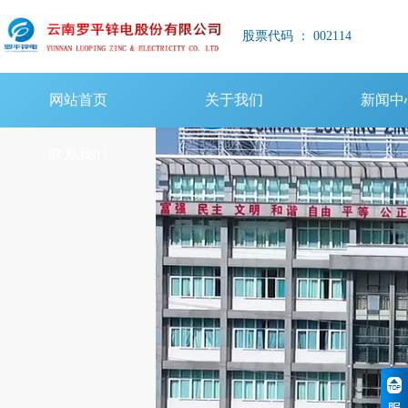
股票代码 ： 002114
网站首页
关于我们
新闻中
联系我们