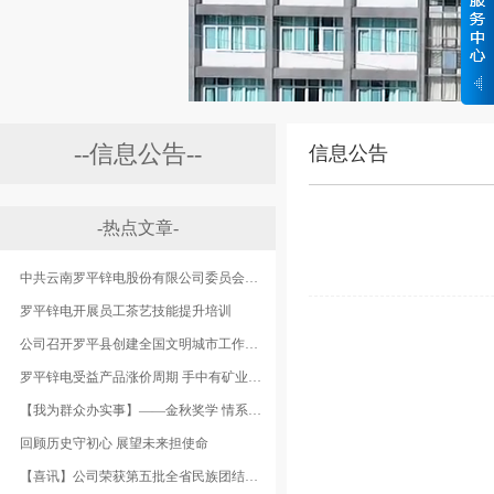
--信息公告--
信息公告
-热点文章-
中共云南罗平锌电股份有限公司委员会开展庆祝中国共产党成立98周年系列活动
罗平锌电开展员工茶艺技能提升培训
公司召开罗平县创建全国文明城市工作锌电股份公司片区动员会
罗平锌电受益产品涨价周期 手中有矿业绩大增
【我为群众办实事】——金秋奖学 情系职工 罗平锌电奖励秋季升学考试成绩优秀职工子女
回顾历史守初心 展望未来担使命
【喜讯】公司荣获第五批全省民族团结进步示范单位