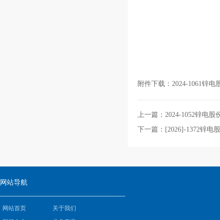
附件下载：
2024-106
上一篇：
2024-1052锌
下一篇：
[2026]-13
网站导航
网站首页
关于我们