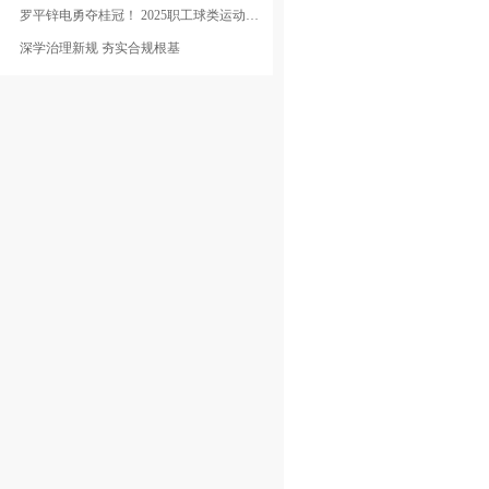
罗平锌电勇夺桂冠！ 2025职工球类运动会落下帷幕
‌深学治理新规 夯实合规根基