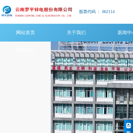
股票代码 ： 002114
网站首页
关于我们
新闻中
联系我们