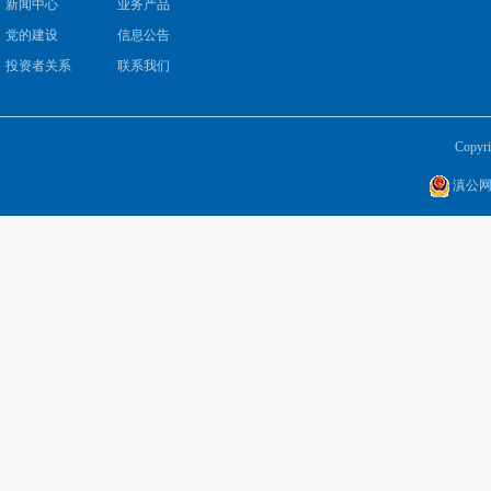
新闻中心
业务产品
党的建设
信息公告
投资者关系
联系我们
Copyri
滇公网安